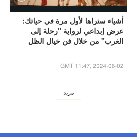
أشياء ستراها لأول مرة في حياتك:
عرض إبداعي لرواية "رحلة إلى
الغرب" من خلال فن خيال الظل
GMT 11:47, 2024-06-02
مزيد