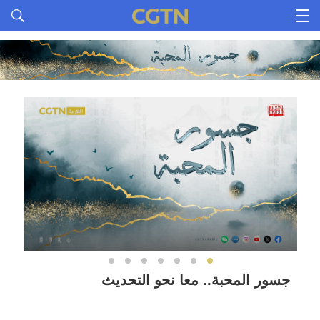
جسور المحبة.. معا نحو التحديث
جسو