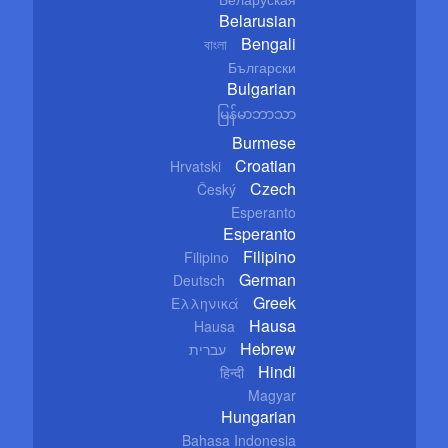
Belarusian
Bengali
বাংলা
Български
Bulgarian
မြန်မာဘာသာ
Burmese
Croatian
Hrvatski
Czech
Český
Esperanto
Esperanto
Filipino
Filipino
German
Deutsch
Greek
Ελληνικά
Hausa
Hausa
Hebrew
עברית
Hindi
हिन्दी
Magyar
Hungarian
Bahasa Indonesia