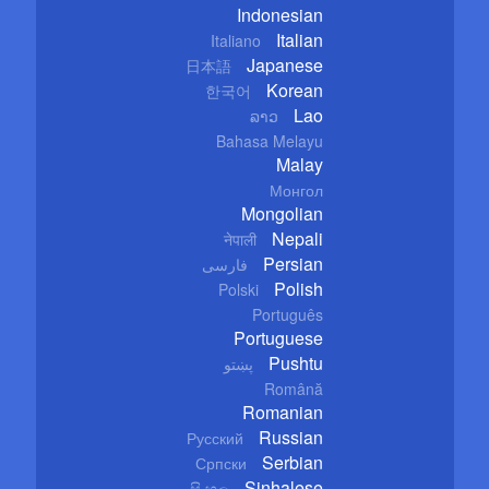
Indonesian
Italian
Italiano
Japanese
日本語
Korean
한국어
Lao
ລາວ
Bahasa Melayu
Malay
Монгол
Mongolian
Nepali
नेपाली
Persian
فارسی
Polish
Polski
Português
Portuguese
Pushtu
پښتو
Română
Romanian
Russian
Русский
Serbian
Српски
Sinhalese
සිංහල