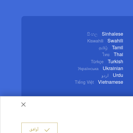
Sinhalese
සිංහල
Swahili
Kiswahili
Tamil
தமிழ்
Thai
ไทย
Turkish
Türkçe
Ukrainian
Українська
Urdu
اردو
Vietnamese
Tiếng Việt
خدام
حقوق النشر
سياسة الخصوصية
من نحن
أوافق