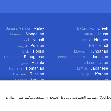
Malay
Greek
Bahasa Melayu
Ελληνικά
Mongolian
Hausa
Монгол
Hausa
Nepali
Hebrew
नेपाली
עברית
Persian
Hindi
فارسی
हिन्दी
Polish
Hungarian
Polski
Magyar
Portuguese
Indonesian
Português
Bahasa Indonesia
Pushtu
Italian
پښتو
Italiano
Romanian
Japanese
Română
日本語
Russian
Korean
Русский
한국어
Serbian
Lao
Српски
ລາວ
بمواصلة تصفح موقعنا، توافق على استخدامنا لملفات تعريف الارتباط (Cookies) وسياسة الخصوصية وشروط الاستخدام المنقحة. يمكنك تغيير إعدادات
تعليمات الاست