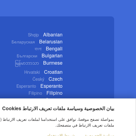
Albanian
Shqip
Belarusian
Беларуская
Bengali
বাংলা
Bulgarian
Български
Burmese
မြန်မာဘာသာ
Croatian
Hrvatski
Czech
Český
Esperanto
Esperanto
Filipino
Filipino
German
Deutsch
بيان الخصوصية وسياسة ملفات تعريف الارتباط Cookies
ملفات تعريف الارتباط في متصفحك.
Copyright © 2020 CGTN. Beijing ICP prepared NO.16065310-3
سياسة الخصوصية
شروط الاستخدام