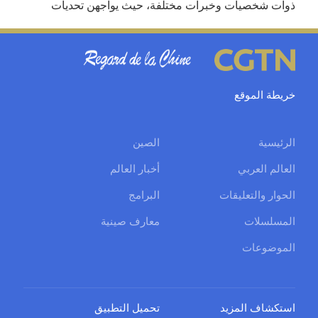
ذوات شخصيات وخبرات مختلفة، حيث يواجهن تحديات
حياتية واقعية متعددة في الزواج والأسرة وتربية الأبناء
ومجالات العمل، بينما يدعمن بالدفء ويساعدن بعضهن
البعض في رحلة شفاء وتعافي مشتركة.
خريطة الموقع
الرئيسية
الصين
العالم العربي
أخبار العالم
الحوار والتعليقات
البرامج
المسلسلات
معارف صينية
الموضوعات
استكشاف المزيد
تحميل التطبيق