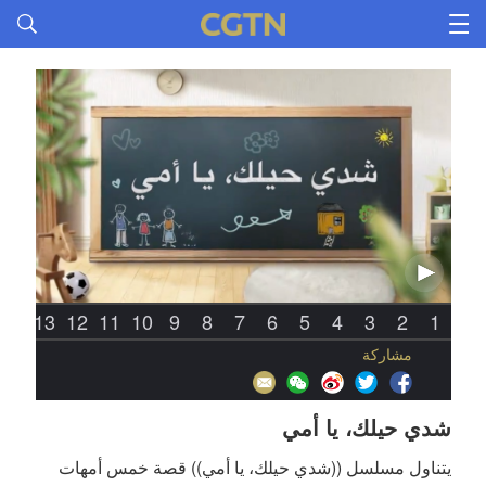
14
13
12
11
10
9
8
7
6
5
4
3
2
1
مشاركة
شدي حيلك، يا أمي
يتناول مسلسل ((شدي حيلك، يا أمي)) قصة خمس أمهات