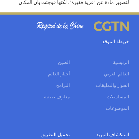
لتصوير مادة عن "قرية فقيرة"، لكنها فوجئت بأن المكان
أصبح وجهة رائجة على الإنترنت يلتقط فيها الزوار الصور
التذكارية. ومن خلال رواية الفتى جيانغ هونغ شينغ من
القرية، استطاعت أن تجمع شتات قصة معاناة ثلاثة أجيال
في استصلاح الجبال وإدارة المياه، مستعيدا تاريخ كفاح أمين
فرع الحزب الأسبق الذي قاد أبناء القرية إلى حماية الجبال
خريطة الموقع
وتشجيرها وتطوير الغاز الحيوي، محولا بذلك الجبال الخضراء
والمياه الصافية إلى ثروة حقيقية.
الرئيسية
الصين
العالم العربي
أخبار العالم
الحوار والتعليقات
البرامج
المسلسلات
معارف صينية
الموضوعات
استكشاف المزيد
تحميل التطبيق