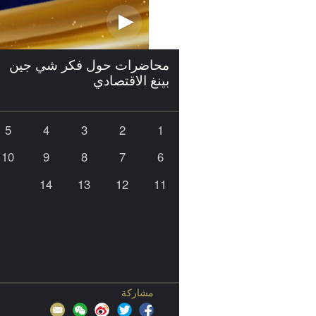
محاضرات حول فكر شي جين
بينغ الاقتصادي
5
4
3
2
1
10
9
8
7
6
14
13
12
11
مشاركة