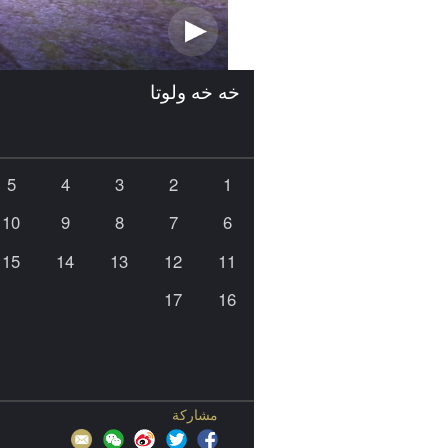
خه خه ولوتا
5
4
3
2
1
10
9
8
7
6
15
14
13
12
11
17
16
مشاركة