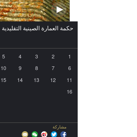
حكمة العمارة الصينية التقليدية
5
4
3
2
1
10
9
8
7
6
15
14
13
12
11
16
مشاركة