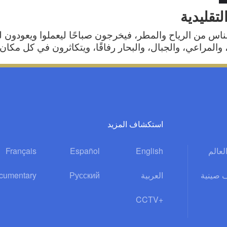
تقليدية
ناس من الرياح والمطر، فيخرجون صباحًا ليعملوا ويعودون ليل
والمراعي، والجبال، والبحار رفاقًا، ويتكاثرون في كل مكان.
استكشاف المزيد
العالم
English
Español
Français
 صينية
العربية
Русский
cumentary
CCTV+