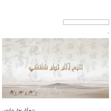
تتبع آثار تجار شانشي