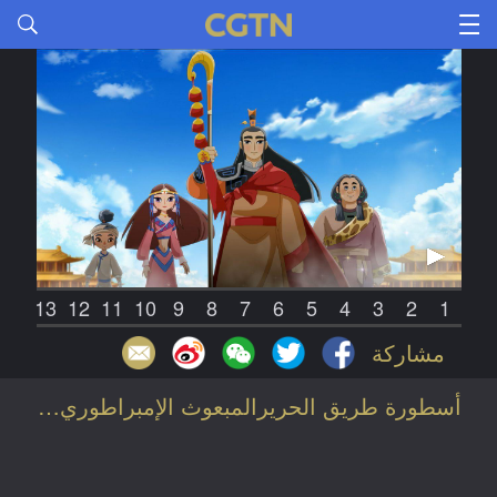
14
13
12
11
10
9
8
7
6
5
4
3
2
1
مشاركة
أسطورة طريق الحريرالمبعوث الإمبراطوري الخاص تشانغ تشيان