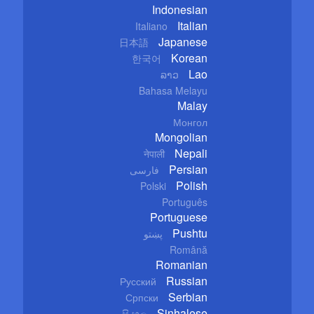
Indonesian
Italian
Italiano
Japanese
日本語
Korean
한국어
Lao
ລາວ
Bahasa Melayu
Malay
Монгол
Mongolian
Nepali
नेपाली
Persian
فارسی
Polish
Polski
Português
Portuguese
Pushtu
پښتو
Română
Romanian
Russian
Русский
Serbian
Српски
Sinhalese
සිංහල