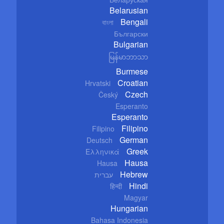
Belarusian
Bengali
বাংলা
Български
Bulgarian
မြန်မာဘာသာ
Burmese
Croatian
Hrvatski
Czech
Český
Esperanto
Esperanto
Filipino
Filipino
German
Deutsch
Greek
Ελληνικά
Hausa
Hausa
Hebrew
עברית
Hindi
हिन्दी
Magyar
Hungarian
Bahasa Indonesia