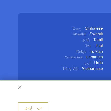
Sinhalese
සිංහල
Swahili
Kiswahili
Tamil
தமிழ்
Thai
ไทย
Turkish
Türkçe
Ukrainian
Українська
Urdu
اردو
Vietnamese
Tiếng Việt
خدام
حقوق النشر
سياسة الخصوصية
من نحن
أوافق