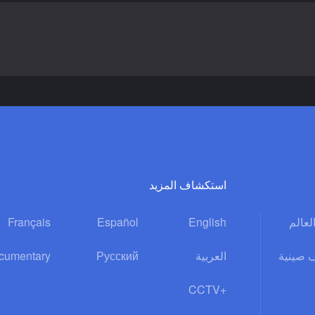
استكشاف المزيد
Français
Español
English
العالم
cumentary
Русский
العربية
 صينية
CCTV+