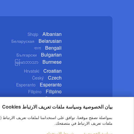
Albanian
Shqip
Belarusian
Беларуская
Bengali
বাংলা
Bulgarian
Български
Burmese
မြန်မာဘာသာ
Croatian
Hrvatski
Czech
Český
Esperanto
Esperanto
Filipino
Filipino
German
Deutsch
بيان الخصوصية وسياسة ملفات تعريف الارتباط Cookies
ملفات تعريف الارتباط في متصفحك.
Copyright © 2020 CGTN. Beijing ICP prepared NO.16065310-3
سياسة الخصوصية
شروط الاستخدام