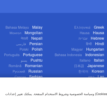
Malay
Greek
Bahasa Melayu
Ελληνικά
Mongolian
Hausa
Монгол
Hausa
Nepali
Hebrew
नेपाली
עברית
Persian
Hindi
فارسی
हिन्दी
Polish
Hungarian
Polski
Magyar
Portuguese
Indonesian
Português
Bahasa Indonesia
Pushtu
Italian
پښتو
Italiano
Romanian
Japanese
Română
日本語
Russian
Korean
Русский
한국어
Serbian
Lao
Српски
ລາວ
بمواصلة تصفح موقعنا، توافق على استخدامنا لملفات تعريف الارتباط (Cookies) وسياسة الخصوصية وشروط الاستخدام المنقحة. يمكنك تغيير إعدادات
تعليمات الاست