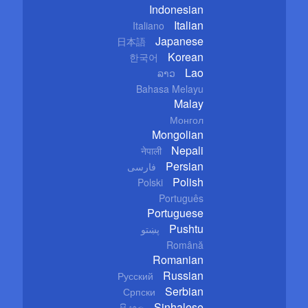
Indonesian
Italian
Italiano
Japanese
日本語
Korean
한국어
Lao
ລາວ
Bahasa Melayu
Malay
Монгол
Mongolian
Nepali
नेपाली
Persian
فارسی
Polish
Polski
Português
Portuguese
Pushtu
پښتو
Română
Romanian
Russian
Русский
Serbian
Српски
Sinhalese
සිංහල