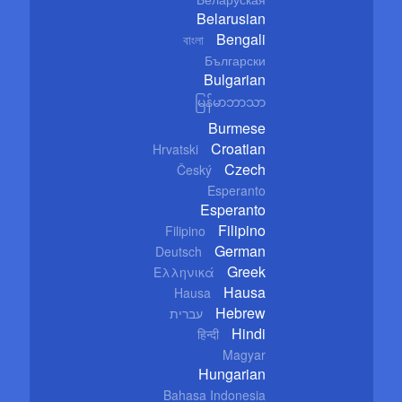
Belarusian
Bengali
বাংলা
Български
Bulgarian
မြန်မာဘာသာ
Burmese
Croatian
Hrvatski
Czech
Český
Esperanto
Esperanto
Filipino
Filipino
German
Deutsch
Greek
Ελληνικά
Hausa
Hausa
Hebrew
עברית
Hindi
हिन्दी
Magyar
Hungarian
Bahasa Indonesia