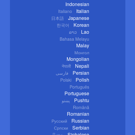
Indonesian
Italian
Italiano
Japanese
日本語
Korean
한국어
Lao
ລາວ
Bahasa Melayu
Malay
Монгол
Mongolian
Nepali
नेपाली
Persian
فارسی
Polish
Polski
Português
Portuguese
Pushtu
پښتو
Română
Romanian
Russian
Русский
Serbian
Српски
Sinhalese
සිංහල