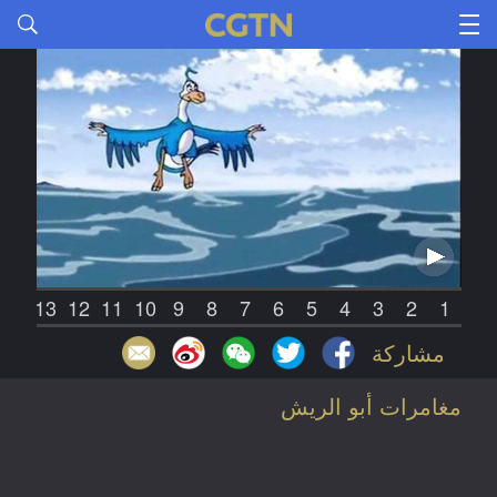
14
13
12
11
10
9
8
7
6
5
4
3
2
1
مشاركة
مغامرات أبو الريش