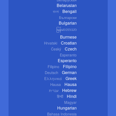
Belarusian
Bengali
বাংলা
Български
Bulgarian
မြန်မာဘာသာ
Burmese
Croatian
Hrvatski
Czech
Český
Esperanto
Esperanto
Filipino
Filipino
German
Deutsch
Greek
Ελληνικά
Hausa
Hausa
Hebrew
עברית
Hindi
हिन्दी
Magyar
Hungarian
Bahasa Indonesia