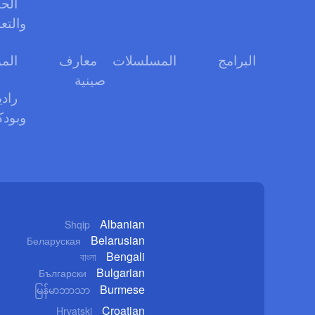
الحو
والتع
البرامج
المسلسلات
معارف
الم
صينية
رادي
وبود
Albanian
Shqip
Belarusian
Беларуская
Bengali
বাংলা
Bulgarian
Български
Burmese
မြန်မာဘာသာ
Croatian
Hrvatski