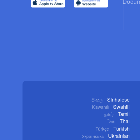
Docum
Sinhalese
සිංහල
Swahili
Kiswahili
Tamil
தமிழ்
Thai
ไทย
Turkish
Türkçe
Ukrainian
Українська