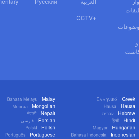
ار
العربية
Русский
entary
ليقات
CCTV+
وضوعات
و
كاست
Malay
Greek
Bahasa Melayu
Ελληνικά
Mongolian
Hausa
Монгол
Hausa
Nepali
Hebrew
עברית
नेपाली
Persian
Hindi
हिन्दी
فارسی
Polish
Hungarian
Polski
Magyar
Portuguese
Indonesian
Português
Bahasa Indonesia