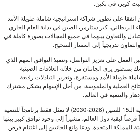
فيت كوبر، في بكين.
ن اتفقا على تطوير شراكة استراتيجية شاملة طويلة الأمد
 البريطاني، كير ستارمر، الصين في بداية العام الجاري.
لتبادل والتعاون بينهما في جميع المجالات بصورة كاملة في
التعاون تدريجياً إلى المسار الصحيح.
ين العمل على تعزيز التواصل، وتنفيذ التوافق المهم الذي
ك بمنظور يرى الجانبان من خلاله العلاقات الصينية-
ملة طويلة الأمد ومستقرة، وتعزيز التبادلات رفيعة
تائج العملية والملموسة، من أجل الإسهام بشكل مشترك
هار والتنمية في العالم.
وتابع وانغ قائلاً إن الخطة الخمسية الـ15 للصين (2026-2030) لا تمثل فقط برنامجاً للتنمية
فرصاً لبقية دول العالم، مشيراً إلى وجود توافق كبير بينها
يثة للمملكة المتحدة. ودعا وانغ الجانبين إلى اغتنام فرص