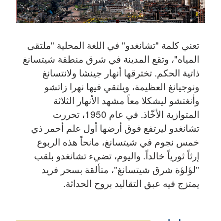
تعني كلمة "تشانغدو" في اللغة المحلية "ملتقى
المياه"، وتقع المدينة في شرق منطقة شيتسانغ
ذاتية الحكم. تخترقها أنهار جينشا ولانتسانغ
ونوجيانغ العظيمة، ويلتقي فيها نهرا زاتشو
وأنغتشو ليشكلا معاً مشهد الأنهار الثلاثة
المتوازية الأخّاذ. في عام 1950، تحررت
تشانغدو ليرتفع فوق أرضها أول علم أحمر ذي
خمس نجوم في شيتسانغ، مانحاً هذه الربوع
إرثاً ثورياً خالداً. واليوم، تضيء تشانغدو بلقب
"لؤلؤة شرق شيتسانغ"، متألقة بسحر فريد
يمتزج فيه عبق التقاليد بروح الحداثة.