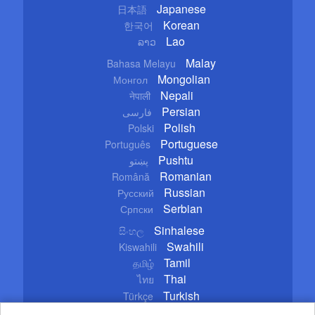
Japanese
日本語
Korean
한국어
Lao
ລາວ
Malay
Bahasa Melayu
Mongolian
Монгол
Nepali
नेपाली
Persian
فارسی
Polish
Polski
Portuguese
Português
Pushtu
پښتو
Romanian
Română
Russian
Русский
Serbian
Српски
Sinhalese
සිංහල
Swahili
Kiswahili
Tamil
தமிழ்
Thai
ไทย
Turkish
Türkçe
Ukrainian
Українська