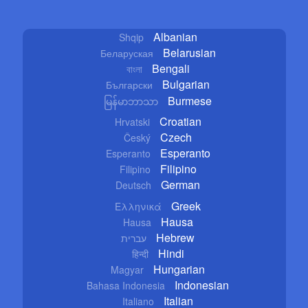
Albanian
Shqip
Belarusian
Беларуская
Bengali
বাংলা
Bulgarian
Български
Burmese
မြန်မာဘာသာ
Croatian
Hrvatski
Czech
Český
Esperanto
Esperanto
Filipino
Filipino
German
Deutsch
Greek
Ελληνικά
Hausa
Hausa
Hebrew
עברית
Hindi
हिन्दी
Hungarian
Magyar
Indonesian
Bahasa Indonesia
Italian
Italiano