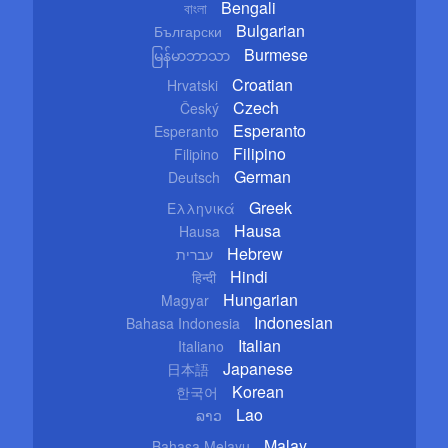
Bengali
বাংলা
Bulgarian
Български
Burmese
မြန်မာဘာသာ
Croatian
Hrvatski
Czech
Český
Esperanto
Esperanto
Filipino
Filipino
German
Deutsch
Greek
Ελληνικά
Hausa
Hausa
Hebrew
עברית
Hindi
हिन्दी
Hungarian
Magyar
Indonesian
Bahasa Indonesia
Italian
Italiano
Japanese
日本語
Korean
한국어
Lao
ລາວ
Malay
Bahasa Melayu