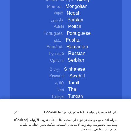
Mongolian
Монгол
Nepali
नेपाली
Persian
فارسی
Polish
Polski
Portuguese
Português
Pushtu
پښتو
Romanian
Română
Russian
Русский
Serbian
Српски
Sinhalese
සිංහල
Swahili
Kiswahili
Tamil
தமிழ்
Thai
ไทย
Turkish
Türkçe
Ukrainian
Українська
Urdu
اردو
بيان الخصوصية وسياسة ملفات تعريف الارتباط Cookies
Vietnamese
Tiếng Việt
بمواصلة تصفح موقعنا، توافق على استخدامنا لملفات تعريف الارتباط (Cookies)
وسياسة الخصوصية وشروط الاستخدام المنقحة. يمكنك تغيير إعدادات ملفات
Copyright © 2020 CGTN. Beijing ICP prepared NO.16065310-3
تعريف الارتباط في متصفحك.