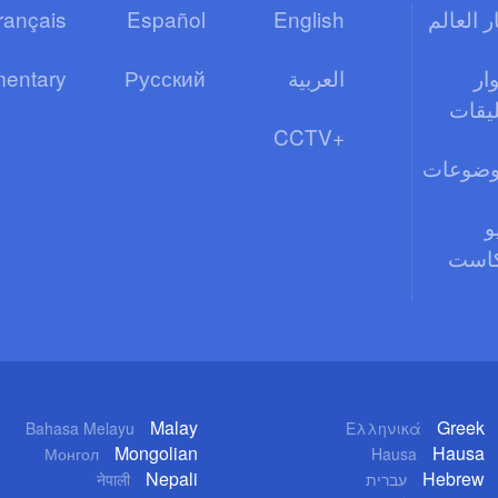
ر العالم
English
Español
rançais
ار
العربية
Русский
entary
ليقات
CCTV+
وضوعات
و
كاست
Malay
Greek
Bahasa Melayu
Ελληνικά
Mongolian
Hausa
Монгол
Hausa
Nepali
Hebrew
עברית
नेपाली