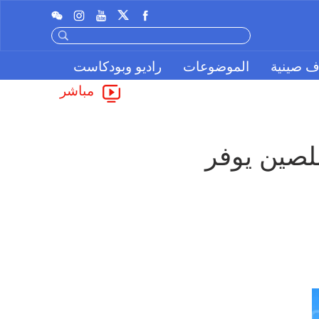
ف صينية
الموضوعات
راديو وبودكاست
مباشر
خبير عراقي: تعميق تنفيذ الخطة الخمسية الـ15 للصين يوفر 