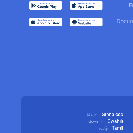
F
Docum
Sinhalese
සිංහල
Swahili
Kiswahili
Tamil
தமிழ்