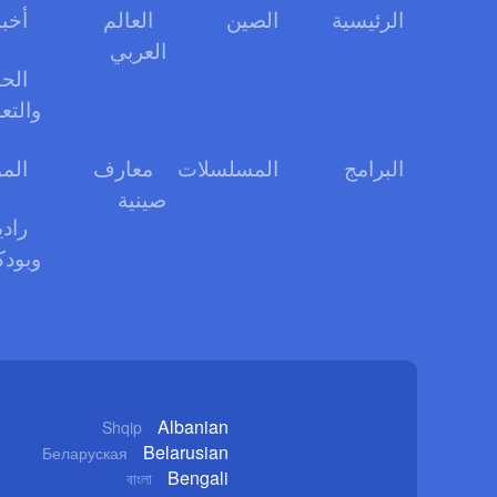
الرئيسية
الصين
العالم
أخبا
العربي
الحو
والتع
البرامج
المسلسلات
معارف
الم
صينية
رادي
وبود
Albanian
Shqip
Belarusian
Беларуская
Bengali
বাংলা