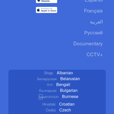
Français
العربية
Русский
Documentary
CCTV+
Albanian
Shqip
Belarusian
Беларуская
Bengali
বাংলা
Bulgarian
Български
Burmese
မြန်မာဘာသာ
Croatian
Hrvatski
Czech
Český