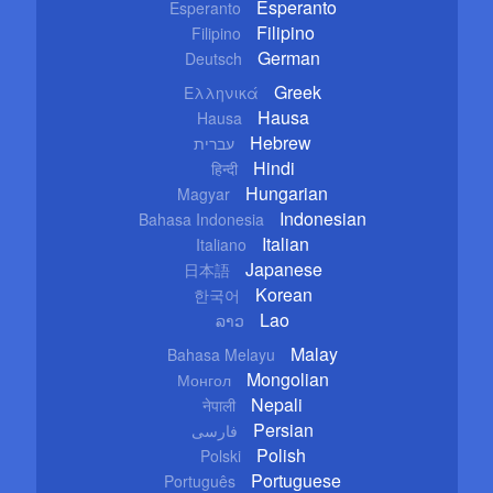
Esperanto
Esperanto
Filipino
Filipino
German
Deutsch
Greek
Ελληνικά
Hausa
Hausa
Hebrew
עברית
Hindi
हिन्दी
Hungarian
Magyar
Indonesian
Bahasa Indonesia
Italian
Italiano
Japanese
日本語
Korean
한국어
Lao
ລາວ
Malay
Bahasa Melayu
Mongolian
Монгол
Nepali
नेपाली
Persian
فارسی
Polish
Polski
Portuguese
Português