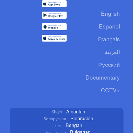
English
Español
Français
العربية
Русский
Documentary
CCTV+
Albanian
Shqip
Belarusian
Беларуская
Bengali
বাংলা
Bulgarian
Български