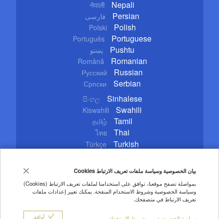
Nepali
नेपाली
Persian
فارسی
Polish
Polski
Portuguese
Português
Pushtu
پښتو
Romanian
Română
Russian
Русский
Serbian
Српски
Sinhalese
සිංහල
Swahili
Kiswahili
Tamil
தமிழ்
Thai
ไทย
Turkish
Türkçe
Ukrainian
Українська
Urdu
اردو
بيان الخصوصية وسياسة ملفات تعريف الارتباط Cookies
Vietnamese
Tiếng Việt
بمواصلة تصفح موقعنا، توافق على استخدامنا لملفات تعريف الارتباط (Cookies)
وسياسة الخصوصية وشروط الاستخدام المنقحة. يمكنك تغيير إعدادات ملفات
Copyright © 2020 CGTN. Beijing ICP prepared NO.16065310-3
تعريف الارتباط في متصفحك.
تعليمات الاستخدام
حقوق النشر
سياسة الخصوصية
أوافق
سياسة الخصوصية
شروط الاستخدام