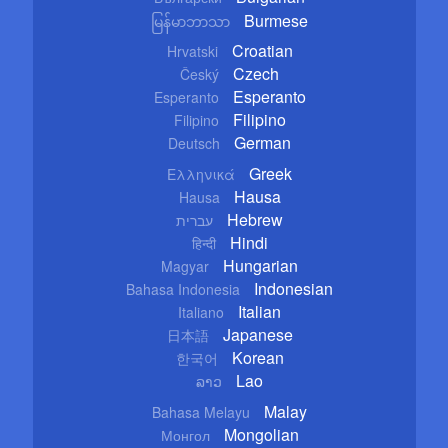
Burmese
မြန်မာဘာသာ
Croatian
Hrvatski
Czech
Český
Esperanto
Esperanto
Filipino
Filipino
German
Deutsch
Greek
Ελληνικά
Hausa
Hausa
Hebrew
עברית
Hindi
हिन्दी
Hungarian
Magyar
Indonesian
Bahasa Indonesia
Italian
Italiano
Japanese
日本語
Korean
한국어
Lao
ລາວ
Malay
Bahasa Melayu
Mongolian
Монгол