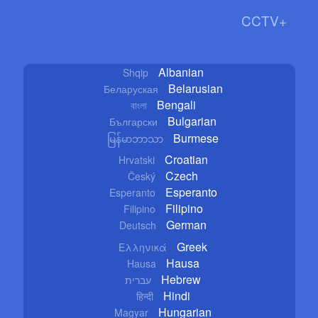
CCTV+
Albanian
Shqip
Belarusian
Беларуская
Bengali
বাংলা
Bulgarian
Български
Burmese
မြန်မာဘာသာ
Croatian
Hrvatski
Czech
Český
Esperanto
Esperanto
Filipino
Filipino
German
Deutsch
Greek
Ελληνικά
Hausa
Hausa
Hebrew
עברית
Hindi
हिन्दी
Hungarian
Magyar