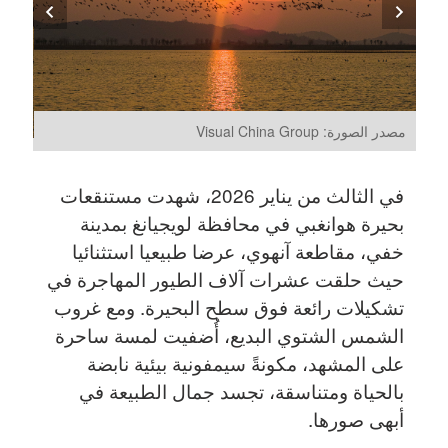
مصدر الصورة: Visual China Group
مصدر الصو
في الثالث من يناير 2026، شهدت مستنقعات
بحيرة هوانغبي في محافظة لويجيانغ بمدينة
خفي، مقاطعة آنهوي، عرضا طبيعيا استثنائيا
حيث حلقت عشرات آلاف الطيور المهاجرة في
تشكيلات رائعة فوق سطح البحيرة. ومع غروب
الشمس الشتوي البديع، أُضفيت لمسة ساحرة
على المشهد، مكونةً سيمفونية بيئية نابضة
بالحياة ومتناسقة، تجسد جمال الطبيعة في
أبهى صورها.