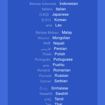
Indonesian
Bahasa Indonesia
Italian
Italiano
Japanese
日本語
Korean
한국어
Lao
ລາວ
Malay
Bahasa Melayu
Mongolian
Монгол
Nepali
नेपाली
Persian
فارسی
Polish
Polski
Portuguese
Português
Pushtu
پښتو
Romanian
Română
Russian
Русский
Serbian
Српски
Sinhalese
සිංහල
Swahili
Kiswahili
Tamil
தமிழ்
Thai
ไทย