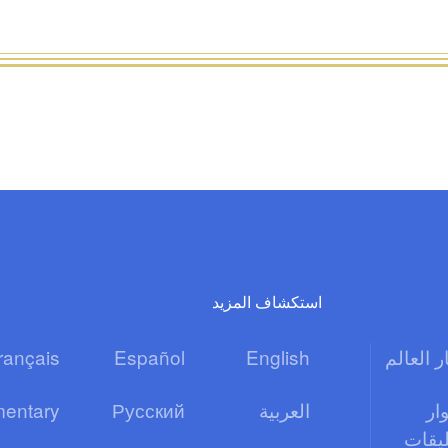
استكشاف المزيد
ر العالم
English
Español
rançais
ار
العربية
Русский
entary
ليقات