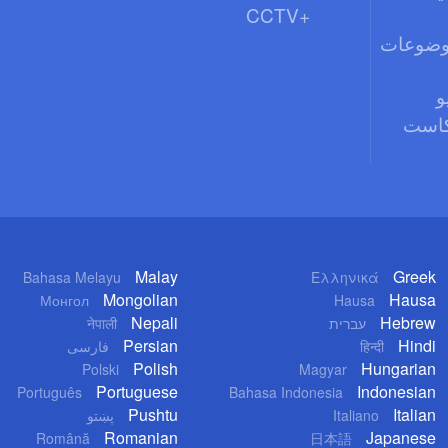
CCTV+
وضوعات
و
كاست
Malay
Greek
Bahasa Melayu
Ελληνικά
Mongolian
Hausa
Монгол
Hausa
Nepali
Hebrew
עברית
नेपाली
Persian
Hindi
हिन्दी
فارسی
Polish
Hungarian
Polski
Magyar
Portuguese
Indonesian
Português
Bahasa Indonesia
Pushtu
Italian
Italiano
پښتو
Romanian
Japanese
Română
日本語