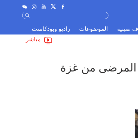
ف صينية
الموضوعات
راديو وبودكاست
مباشر
ل المرضى من غزة