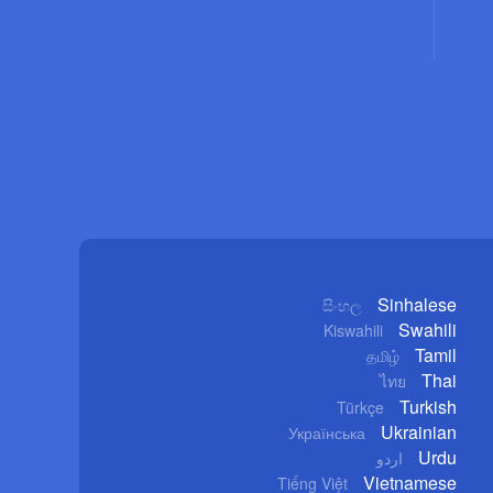
Sinhalese
සිංහල
Swahili
Kiswahili
Tamil
தமிழ்
Thai
ไทย
Turkish
Türkçe
Ukrainian
Українська
Urdu
اردو
Vietnamese
Tiếng Việt