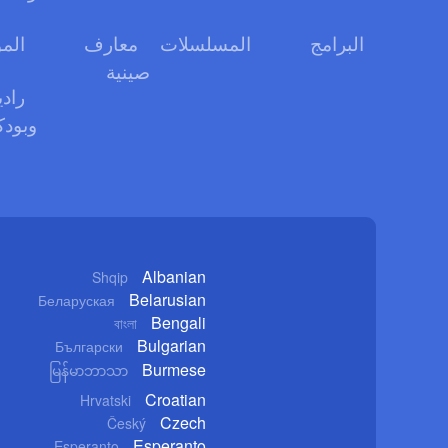
البرامج
المسلسلات
معارف
الم
صينية
رادي
وبود
Albanian
Shqip
Belarusian
Беларуская
Bengali
বাংলা
Bulgarian
Български
Burmese
မြန်မာဘာသာ
Croatian
Hrvatski
Czech
Český
Esperanto
Esperanto