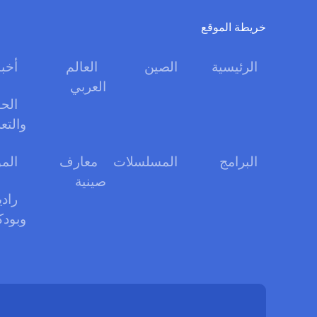
خريطة الموقع
الرئيسية
الصين
العالم
أخبا
العربي
الحو
والتع
البرامج
المسلسلات
معارف
الم
صينية
رادي
وبود