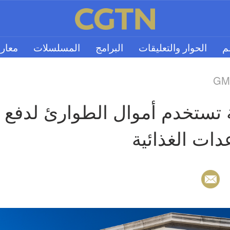
لم
الحوار والتعليقات
البرامج
المسلسلات
معار
GMT
ت الغذائية 