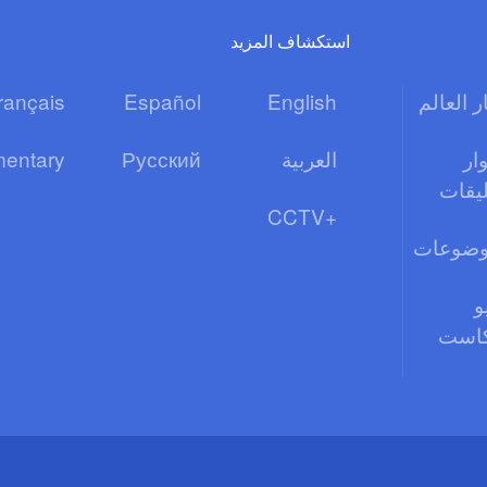
استكشاف المزيد
ر العالم
English
Español
rançais
ار
العربية
Русский
entary
ليقات
CCTV+
وضوعات
و
كاست