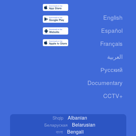
English
Español
Français
العربية
Русский
Documentary
CCTV+
Albanian
Shqip
Belarusian
Беларуская
Bengali
বাংলা