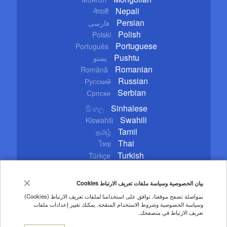
Nepali
नेपाली
Persian
فارسی
Polish
Polski
Portuguese
Português
Pushtu
پښتو
Romanian
Română
Russian
Русский
Serbian
Српски
Sinhalese
සිංහල
Swahili
Kiswahili
Tamil
தமிழ்
Thai
ไทย
Turkish
Türkçe
Ukrainian
Українська
Urdu
اردو
بيان الخصوصية وسياسة ملفات تعريف الارتباط Cookies
Vietnamese
Tiếng Việt
بمواصلة تصفح موقعنا، توافق على استخدامنا لملفات تعريف الارتباط (Cookies)
وسياسة الخصوصية وشروط الاستخدام المنقحة. يمكنك تغيير إعدادات ملفات
Copyright © 2020 CGTN. Beijing ICP prepared NO.16065310-3
تعريف الارتباط في متصفحك.
تعليمات الاستخدام
حقوق النشر
سياسة الخصوصية