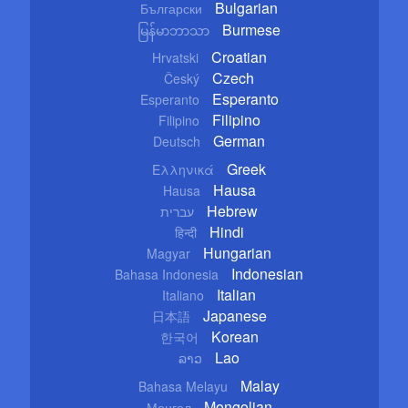
Bulgarian
Български
Burmese
မြန်မာဘာသာ
Croatian
Hrvatski
Czech
Český
Esperanto
Esperanto
Filipino
Filipino
German
Deutsch
Greek
Ελληνικά
Hausa
Hausa
Hebrew
עברית
Hindi
हिन्दी
Hungarian
Magyar
Indonesian
Bahasa Indonesia
Italian
Italiano
Japanese
日本語
Korean
한국어
Lao
ລາວ
Malay
Bahasa Melayu
Mongolian
Монгол