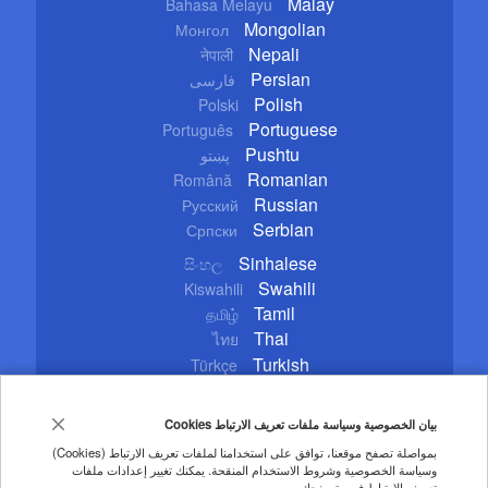
Malay
Bahasa Melayu
Mongolian
Монгол
Nepali
नेपाली
Persian
فارسی
Polish
Polski
Portuguese
Português
Pushtu
پښتو
Romanian
Română
Russian
Русский
Serbian
Српски
Sinhalese
සිංහල
Swahili
Kiswahili
Tamil
தமிழ்
Thai
ไทย
Turkish
Türkçe
Ukrainian
Українська
Urdu
اردو
بيان الخصوصية وسياسة ملفات تعريف الارتباط Cookies
Vietnamese
Tiếng Việt
بمواصلة تصفح موقعنا، توافق على استخدامنا لملفات تعريف الارتباط (Cookies)
وسياسة الخصوصية وشروط الاستخدام المنقحة. يمكنك تغيير إعدادات ملفات
Copyright © 2020 CGTN. Beijing ICP prepared NO.16065310-3
تعريف الارتباط في متصفحك.