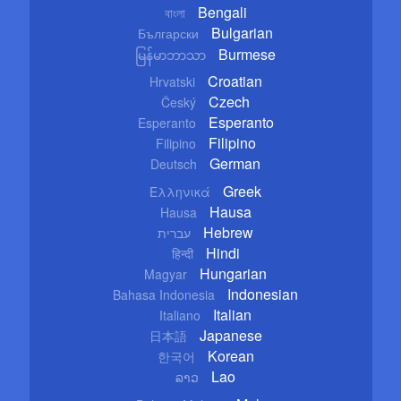
Bengali
বাংলা
Bulgarian
Български
Burmese
မြန်မာဘာသာ
Croatian
Hrvatski
Czech
Český
Esperanto
Esperanto
Filipino
Filipino
German
Deutsch
Greek
Ελληνικά
Hausa
Hausa
Hebrew
עברית
Hindi
हिन्दी
Hungarian
Magyar
Indonesian
Bahasa Indonesia
Italian
Italiano
Japanese
日本語
Korean
한국어
Lao
ລາວ