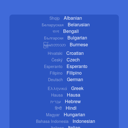
Albanian
Shqip
Belarusian
Беларуская
Bengali
বাংলা
Bulgarian
Български
Burmese
မြန်မာဘာသာ
Croatian
Hrvatski
Czech
Český
Esperanto
Esperanto
Filipino
Filipino
German
Deutsch
Greek
Ελληνικά
Hausa
Hausa
Hebrew
עברית
Hindi
हिन्दी
Hungarian
Magyar
Indonesian
Bahasa Indonesia
Italian
Italiano