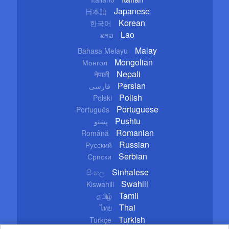
Japanese
日本語
Korean
한국어
Lao
ລາວ
Malay
Bahasa Melayu
Mongolian
Монгол
Nepali
नेपाली
Persian
فارسی
Polish
Polski
Portuguese
Português
Pushtu
پښتو
Romanian
Română
Russian
Русский
Serbian
Српски
Sinhalese
සිංහල
Swahili
Kiswahili
Tamil
தமிழ்
Thai
ไทย
Turkish
Türkçe