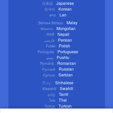
Japanese
日本語
Korean
한국어
Lao
ລາວ
Malay
Bahasa Melayu
Mongolian
Монгол
Nepali
नेपाली
Persian
فارسی
Polish
Polski
Portuguese
Português
Pushtu
پښتو
Romanian
Română
Russian
Русский
Serbian
Српски
Sinhalese
සිංහල
Swahili
Kiswahili
Tamil
தமிழ்
Thai
ไทย
Turkish
Türkçe
Ukrainian
Українська