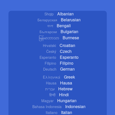
Albanian
Shqip
Belarusian
Беларуская
Bengali
বাংলা
Bulgarian
Български
Burmese
မြန်မာဘာသာ
Croatian
Hrvatski
Czech
Český
Esperanto
Esperanto
Filipino
Filipino
German
Deutsch
Greek
Ελληνικά
Hausa
Hausa
Hebrew
עברית
Hindi
हिन्दी
Hungarian
Magyar
Indonesian
Bahasa Indonesia
Italian
Italiano