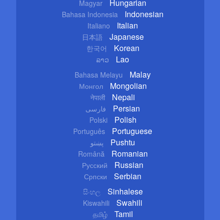
Hungarian
Magyar
Indonesian
Bahasa Indonesia
Italian
Italiano
Japanese
日本語
Korean
한국어
Lao
ລາວ
Malay
Bahasa Melayu
Mongolian
Монгол
Nepali
नेपाली
Persian
فارسی
Polish
Polski
Portuguese
Português
Pushtu
پښتو
Romanian
Română
Russian
Русский
Serbian
Српски
Sinhalese
සිංහල
Swahili
Kiswahili
Tamil
தமிழ்