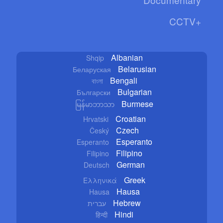
CCTV+
Albanian
Shqip
Belarusian
Беларуская
Bengali
বাংলা
Bulgarian
Български
Burmese
မြန်မာဘာသာ
Croatian
Hrvatski
Czech
Český
Esperanto
Esperanto
Filipino
Filipino
German
Deutsch
Greek
Ελληνικά
Hausa
Hausa
Hebrew
עברית
Hindi
हिन्दी