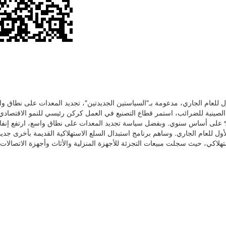
للعام الجاري، مدعومة بـ"السياستين الجديدتين"، تجديد المعدات على نطاق وا
ية الصينية للضرائب، استمر قطاع التصنيع في العمل كركن رئيسي للنمو الاقتصادي،
يع المعدات بنسبة 8.9%، وإيرادات مبيعات التصنيع فائق التقنية بنسبة 11.9% على أساس سنوي. وبفضل سياسة تجديد المعدات على نطاق وا
س سنوي في النصف الأول للعام الجاري. وساهم برنامج استبدال السلع الاستهلاكية القديمة بأخرى