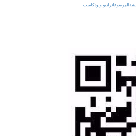
نية
الموضوعات
راديو وبودكاست