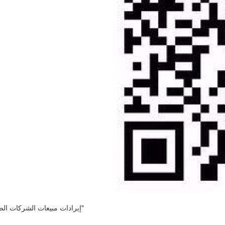
إيرادات مبيعات الشركات الصينية تشهد نموا ثابتا في النصف الأول للعام الجاري بفضل "السياستين الجديدتين"