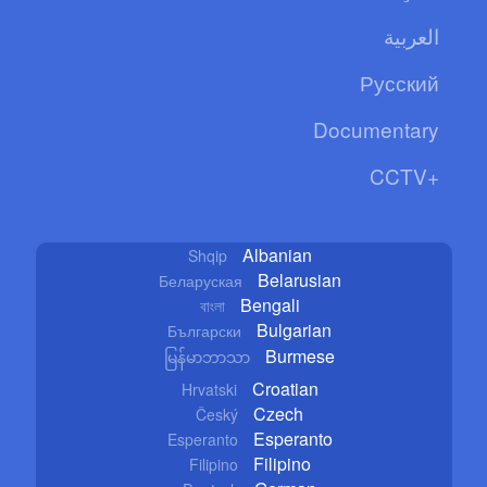
العربية
Русский
Documentary
CCTV+
Albanian
Shqip
Belarusian
Беларуская
Bengali
বাংলা
Bulgarian
Български
Burmese
မြန်မာဘာသာ
Croatian
Hrvatski
Czech
Český
Esperanto
Esperanto
Filipino
Filipino