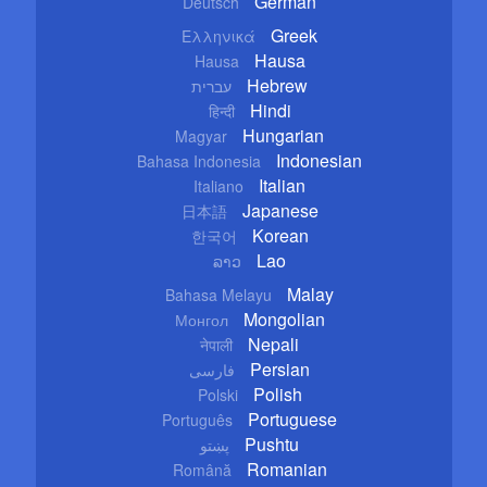
German
Deutsch
Greek
Ελληνικά
Hausa
Hausa
Hebrew
עברית
Hindi
हिन्दी
Hungarian
Magyar
Indonesian
Bahasa Indonesia
Italian
Italiano
Japanese
日本語
Korean
한국어
Lao
ລາວ
Malay
Bahasa Melayu
Mongolian
Монгол
Nepali
नेपाली
Persian
فارسی
Polish
Polski
Portuguese
Português
Pushtu
پښتو
Romanian
Română