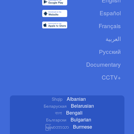
Español
Français
العربية
Русский
Documentary
CCTV+
Albanian
Shqip
Belarusian
Беларуская
Bengali
বাংলা
Bulgarian
Български
Burmese
မြန်မာဘာသာ