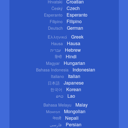
Croatian
Hrvatski
Czech
Český
Esperanto
Esperanto
Filipino
Filipino
German
Deutsch
Greek
Ελληνικά
Hausa
Hausa
Hebrew
עברית
Hindi
हिन्दी
Hungarian
Magyar
Indonesian
Bahasa Indonesia
Italian
Italiano
Japanese
日本語
Korean
한국어
Lao
ລາວ
Malay
Bahasa Melayu
Mongolian
Монгол
Nepali
नेपाली
Persian
فارسی