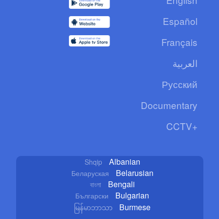
Español
Français
العربية
Русский
Documentary
CCTV+
Albanian
Shqip
Belarusian
Беларуская
Bengali
বাংলা
Bulgarian
Български
Burmese
မြန်မာဘာသာ