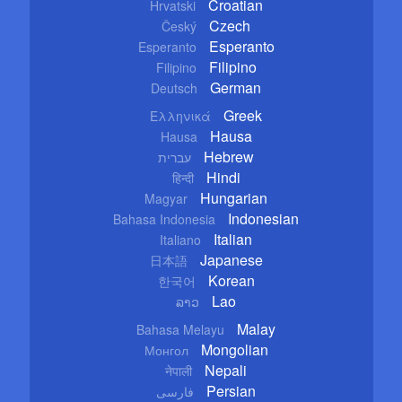
Croatian
Hrvatski
Czech
Český
Esperanto
Esperanto
Filipino
Filipino
German
Deutsch
Greek
Ελληνικά
Hausa
Hausa
Hebrew
עברית
Hindi
हिन्दी
Hungarian
Magyar
Indonesian
Bahasa Indonesia
Italian
Italiano
Japanese
日本語
Korean
한국어
Lao
ລາວ
Malay
Bahasa Melayu
Mongolian
Монгол
Nepali
नेपाली
Persian
فارسی