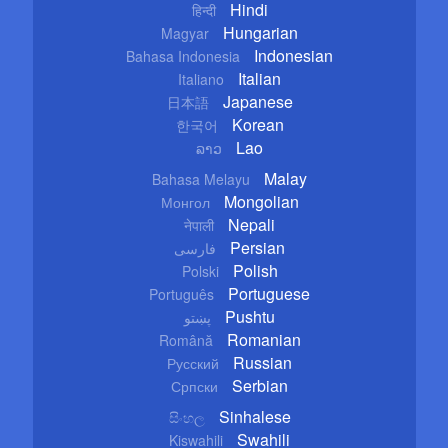
Hindi
हिन्दी
Hungarian
Magyar
Indonesian
Bahasa Indonesia
Italian
Italiano
Japanese
日本語
Korean
한국어
Lao
ລາວ
Malay
Bahasa Melayu
Mongolian
Монгол
Nepali
नेपाली
Persian
فارسی
Polish
Polski
Portuguese
Português
Pushtu
پښتو
Romanian
Română
Russian
Русский
Serbian
Српски
Sinhalese
සිංහල
Swahili
Kiswahili