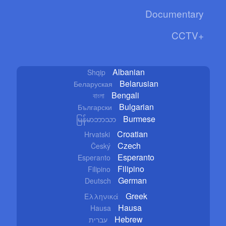
Documentary
CCTV+
Albanian
Shqip
Belarusian
Беларуская
Bengali
বাংলা
Bulgarian
Български
Burmese
မြန်မာဘာသာ
Croatian
Hrvatski
Czech
Český
Esperanto
Esperanto
Filipino
Filipino
German
Deutsch
Greek
Ελληνικά
Hausa
Hausa
Hebrew
עברית