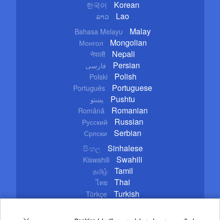
Korean
한국어
Lao
ລາວ
Malay
Bahasa Melayu
Mongolian
Монгол
Nepali
नेपाली
Persian
فارسی
Polish
Polski
Portuguese
Português
Pushtu
پښتو
Romanian
Română
Russian
Русский
Serbian
Српски
Sinhalese
සිංහල
Swahili
Kiswahili
Tamil
தமிழ்
Thai
ไทย
Turkish
Türkçe
Ukrainian
Українська
Urdu
اردو