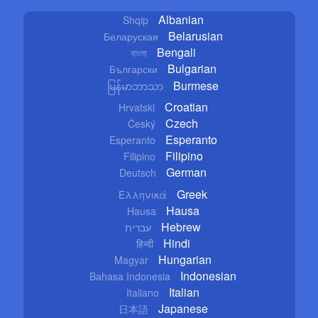
Albanian
Shqip
Belarusian
Беларуская
Bengali
বাংলা
Bulgarian
Български
Burmese
မြန်မာဘာသာ
Croatian
Hrvatski
Czech
Český
Esperanto
Esperanto
Filipino
Filipino
German
Deutsch
Greek
Ελληνικά
Hausa
Hausa
Hebrew
עברית
Hindi
हिन्दी
Hungarian
Magyar
Indonesian
Bahasa Indonesia
Italian
Italiano
Japanese
日本語