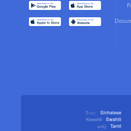
F
Docum
Sinhalese
සිංහල
Swahili
Kiswahili
Tamil
தமிழ்