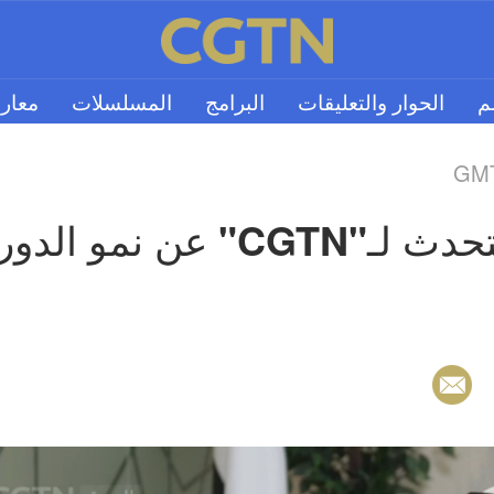
لم
الحوار والتعليقات
البرامج
المسلسلات
معار
GMT