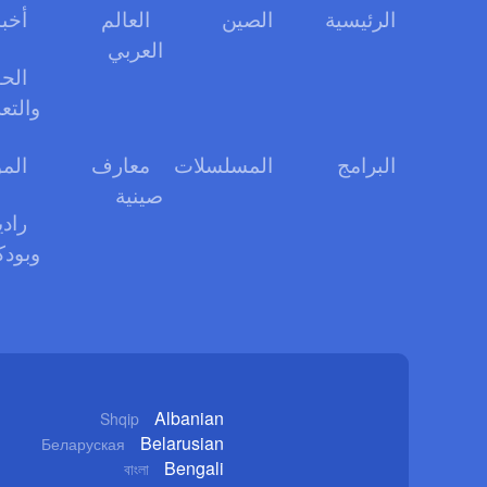
الرئيسية
الصين
العالم
أخبا
العربي
الحو
والتع
البرامج
المسلسلات
معارف
الم
صينية
رادي
وبود
Albanian
Shqip
Belarusian
Беларуская
Bengali
বাংলা