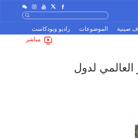
ف صينية
الموضوعات
راديو وبودكاست
مباشر
مسؤول إماراتي يتحدث لـ"CGTN" عن نمو الدور العالمي لدول 