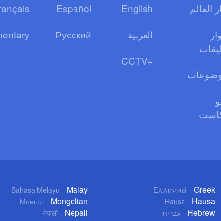
ر العالم
English
Español
rançais
ار
العربية
Русский
entary
ليقات
CCTV+
وضوعات
و
كاست
Malay
Greek
Bahasa Melayu
Ελληνικά
Mongolian
Hausa
Монгол
Hausa
Nepali
Hebrew
עברית
नेपाली