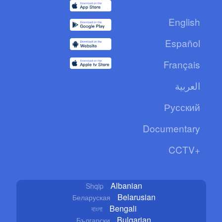
English
Español
Français
العربية
Русский
Documentary
CCTV+
Albanian
Shqip
Belarusian
Беларуская
Bengali
বাংলা
Bulgarian
Български