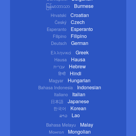
Burmese
မြန်မာဘာသာ
Croatian
Hrvatski
Czech
Český
Esperanto
Esperanto
Filipino
Filipino
German
Deutsch
Greek
Ελληνικά
Hausa
Hausa
Hebrew
עברית
Hindi
हिन्दी
Hungarian
Magyar
Indonesian
Bahasa Indonesia
Italian
Italiano
Japanese
日本語
Korean
한국어
Lao
ລາວ
Malay
Bahasa Melayu
Mongolian
Монгол