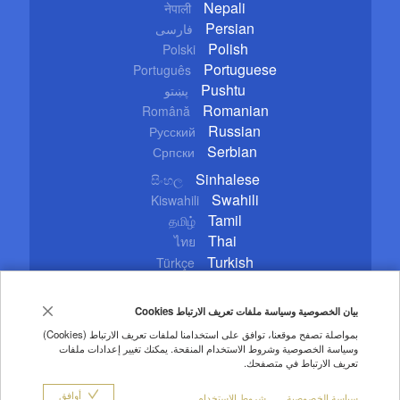
Nepali
नेपाली
Persian
فارسی
Polish
Polski
Portuguese
Português
Pushtu
پښتو
Romanian
Română
Russian
Русский
Serbian
Српски
Sinhalese
සිංහල
Swahili
Kiswahili
Tamil
தமிழ்
Thai
ไทย
Turkish
Türkçe
Ukrainian
Українська
Urdu
اردو
بيان الخصوصية وسياسة ملفات تعريف الارتباط Cookies
Vietnamese
Tiếng Việt
بمواصلة تصفح موقعنا، توافق على استخدامنا لملفات تعريف الارتباط (Cookies)
وسياسة الخصوصية وشروط الاستخدام المنقحة. يمكنك تغيير إعدادات ملفات
Copyright © 2020 CGTN. Beijing ICP prepared NO.16065310-3
تعريف الارتباط في متصفحك.
تعليمات الاستخدام
حقوق النشر
سياسة الخصوصية
أوافق
سياسة الخصوصية
شروط الاستخدام
من نحن