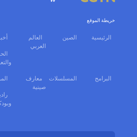
خريطة الموقع
الرئيسية
الصين
العالم
أخبا
العربي
الحو
والتع
البرامج
المسلسلات
معارف
الم
صينية
رادي
وبود