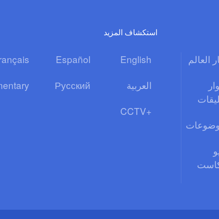
استكشاف المزيد
ر العالم
English
Español
rançais
ار
العربية
Русский
entary
ليقات
CCTV+
وضوعات
و
كاست