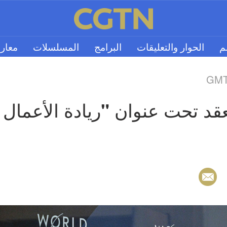
لم
الحوار والتعليقات
البرامج
المسلسلات
معار
GMT