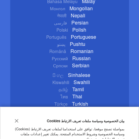
Malay
Bahasa Melayu
Mongolian
Монгол
Nepali
नेपाली
Persian
فارسی
Polish
Polski
Portuguese
Português
Pushtu
پښتو
Romanian
Română
Russian
Русский
Serbian
Српски
Sinhalese
සිංහල
Swahili
Kiswahili
Tamil
தமிழ்
Thai
ไทย
Turkish
Türkçe
Ukrainian
Українська
Urdu
اردو
بيان الخصوصية وسياسة ملفات تعريف الارتباط Cookies
Vietnamese
Tiếng Việt
بمواصلة تصفح موقعنا، توافق على استخدامنا لملفات تعريف الارتباط (Cookies)
وسياسة الخصوصية وشروط الاستخدام المنقحة. يمكنك تغيير إعدادات ملفات
Copyright © 2020 CGTN. Beijing ICP prepared NO.16065310-3
تعريف الارتباط في متصفحك.