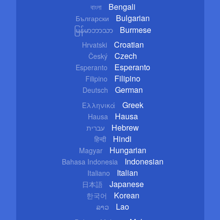
Bengali
বাংলা
Bulgarian
Български
Burmese
မြန်မာဘာသာ
Croatian
Hrvatski
Czech
Český
Esperanto
Esperanto
Filipino
Filipino
German
Deutsch
Greek
Ελληνικά
Hausa
Hausa
Hebrew
עברית
Hindi
हिन्दी
Hungarian
Magyar
Indonesian
Bahasa Indonesia
Italian
Italiano
Japanese
日本語
Korean
한국어
Lao
ລາວ