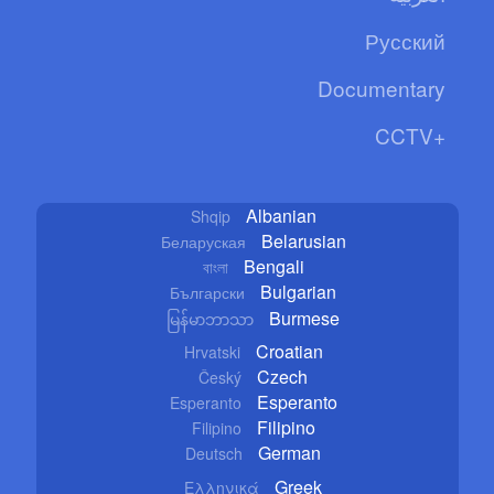
Русский
Documentary
CCTV+
Albanian
Shqip
Belarusian
Беларуская
Bengali
বাংলা
Bulgarian
Български
Burmese
မြန်မာဘာသာ
Croatian
Hrvatski
Czech
Český
Esperanto
Esperanto
Filipino
Filipino
German
Deutsch
Greek
Ελληνικά