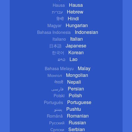
Hausa
Hausa
Hebrew
עברית
Hindi
हिन्दी
Hungarian
Magyar
Indonesian
Bahasa Indonesia
Italian
Italiano
Japanese
日本語
Korean
한국어
Lao
ລາວ
Malay
Bahasa Melayu
Mongolian
Монгол
Nepali
नेपाली
Persian
فارسی
Polish
Polski
Portuguese
Português
Pushtu
پښتو
Romanian
Română
Russian
Русский
Serbian
Српски