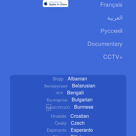
Français
العربية
Русский
Documentary
CCTV+
Albanian
Shqip
Belarusian
Беларуская
Bengali
বাংলা
Bulgarian
Български
Burmese
မြန်မာဘာသာ
Croatian
Hrvatski
Czech
Český
Esperanto
Esperanto