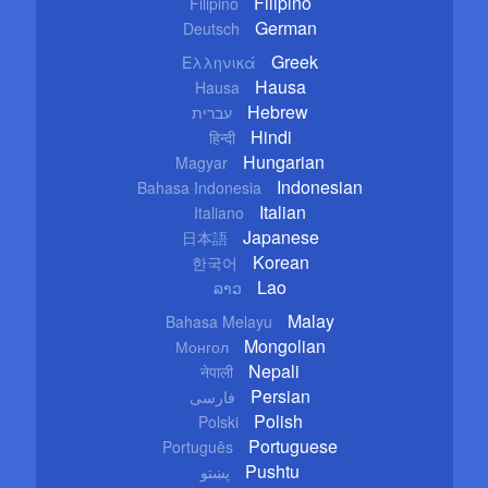
Filipino
Filipino
German
Deutsch
Greek
Ελληνικά
Hausa
Hausa
Hebrew
עברית
Hindi
हिन्दी
Hungarian
Magyar
Indonesian
Bahasa Indonesia
Italian
Italiano
Japanese
日本語
Korean
한국어
Lao
ລາວ
Malay
Bahasa Melayu
Mongolian
Монгол
Nepali
नेपाली
Persian
فارسی
Polish
Polski
Portuguese
Português
Pushtu
پښتو