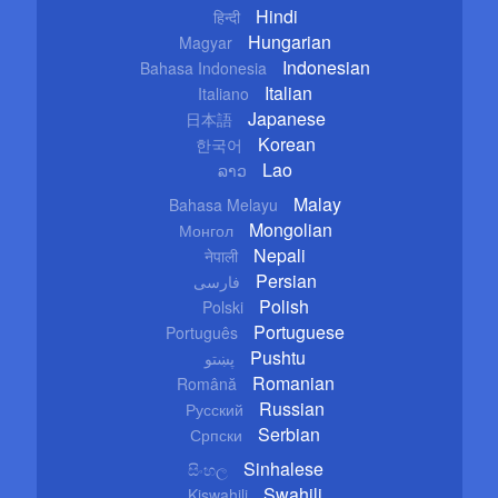
Hindi
हिन्दी
Hungarian
Magyar
Indonesian
Bahasa Indonesia
Italian
Italiano
Japanese
日本語
Korean
한국어
Lao
ລາວ
Malay
Bahasa Melayu
Mongolian
Монгол
Nepali
नेपाली
Persian
فارسی
Polish
Polski
Portuguese
Português
Pushtu
پښتو
Romanian
Română
Russian
Русский
Serbian
Српски
Sinhalese
සිංහල
Swahili
Kiswahili