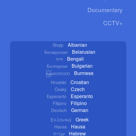
Documentary
CCTV+
Albanian
Shqip
Belarusian
Беларуская
Bengali
বাংলা
Bulgarian
Български
Burmese
မြန်မာဘာသာ
Croatian
Hrvatski
Czech
Český
Esperanto
Esperanto
Filipino
Filipino
German
Deutsch
Greek
Ελληνικά
Hausa
Hausa
Hebrew
עברית