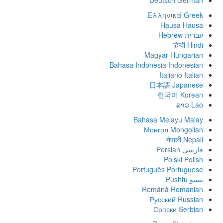
Deutsch
German
Ελληνικά
Greek
Hausa
Hausa
עברית
Hebrew
हिन्दी
Hindi
Magyar
Hungarian
Bahasa Indonesia
Indonesian
Italiano
Italian
日本語
Japanese
한국어
Korean
ລາວ
Lao
Bahasa Melayu
Malay
Монгол
Mongolian
नेपाली
Nepali
فارسی
Persian
Polski
Polish
Português
Portuguese
پښتو
Pushtu
Română
Romanian
Русский
Russian
Српски
Serbian