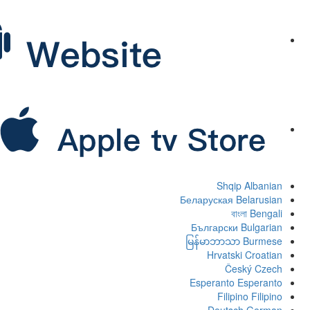
Shqip
Albanian
Беларуская
Belarusian
বাংলা
Bengali
Български
Bulgarian
မြန်မာဘာသာ
Burmese
Hrvatski
Croatian
Český
Czech
Esperanto
Esperanto
Filipino
Filipino