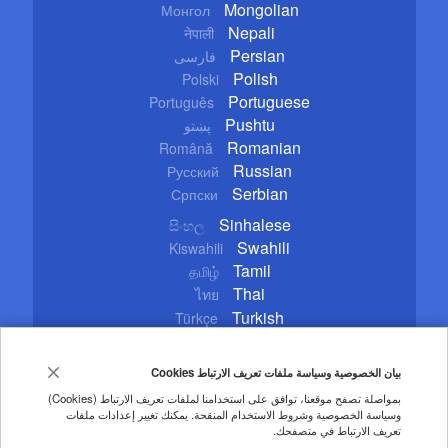
Mongolian
Монгол
Nepali
नेपाली
Persian
فارسی
Polish
Polski
Portuguese
Português
Pushtu
پښتو
Romanian
Română
Russian
Русский
Serbian
Српски
Sinhalese
සිංහල
Swahili
Kiswahili
Tamil
தமிழ்
Thai
ไทย
Turkish
Türkçe
Ukrainian
Українська
Urdu
اردو
بيان الخصوصية وسياسة ملفات تعريف الارتباط Cookies
Vietnamese
Tiếng Việt
بمواصلة تصفح موقعنا، توافق على استخدامنا لملفات تعريف الارتباط (Cookies)
وسياسة الخصوصية وشروط الاستخدام المنقحة. يمكنك تغيير إعدادات ملفات
Copyright © 2020 CGTN. Beijing ICP prepared NO.16065310-3
تعريف الارتباط في متصفحك.