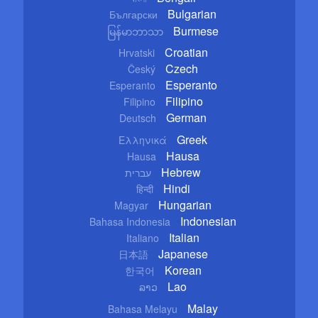
Bulgarian
Български
Burmese
မြန်မာဘာသာ
Croatian
Hrvatski
Czech
Český
Esperanto
Esperanto
Filipino
Filipino
German
Deutsch
Greek
Ελληνικά
Hausa
Hausa
Hebrew
עברית
Hindi
हिन्दी
Hungarian
Magyar
Indonesian
Bahasa Indonesia
Italian
Italiano
Japanese
日本語
Korean
한국어
Lao
ລາວ
Malay
Bahasa Melayu