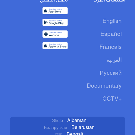
English
Español
Français
العربية
Русский
Documentary
CCTV+
Albanian
Shqip
Belarusian
Беларуская
Bengali
বাংলা