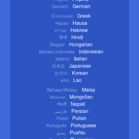
German
Deutsch
Greek
Ελληνικά
Hausa
Hausa
Hebrew
עברית
Hindi
हिन्दी
Hungarian
Magyar
Indonesian
Bahasa Indonesia
Italian
Italiano
Japanese
日本語
Korean
한국어
Lao
ລາວ
Malay
Bahasa Melayu
Mongolian
Монгол
Nepali
नेपाली
Persian
فارسی
Polish
Polski
Portuguese
Português
Pushtu
پښتو