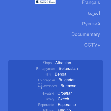
Français
العربية
Русский
Documentary
CCTV+
Albanian
Shqip
Belarusian
Беларуская
Bengali
বাংলা
Bulgarian
Български
Burmese
မြန်မာဘာသာ
Croatian
Hrvatski
Czech
Český
Esperanto
Esperanto
Filipino
Filipino