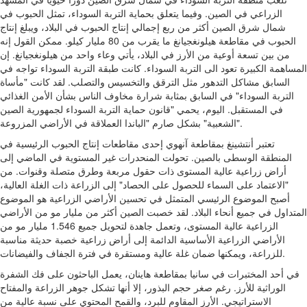
الزراعي في الصين. وفيما يتعلق بحماية التربة السوداء، تمثل الحبوب في
شمال شرق الصين أكثر من ربع إجمالي إنتاج الحبوب في البلاد، ويبلغ إنتاج
الحبوب في مقاطعة هيلونغجيانغ ما يقرب من 80 مليار كيلو. ممكن القول إنه
من بين تسعة أوعية من الأرز في البلاد، يأتي وعاء واحد من هيلونغجيانغ. إن
المساهمة الكبيرة تعود الى التربة السوداء. كانت طبقة التربة السوداء تواجه في
السابق مشاكل التدهور مثل الترقق والتخسيس والتصلب. لقد كانت "مأساة
التربة السوداء" في السابق بمثابة شرارة مخاوف الناس بشأن الأمن الغذائي
في المستقبل. اليوم، يحمي "قانون حماية التربة السوداء لجمهورية الصين
الشعبية" بشكل صارم "الباندا العملاقة في الأراضي المزروعة".
تعتبر أنتشينغ بمقاطعة آنهوي إحدى مقاطعات إنتاج الحبوب الرئيسية في
المنطقة الوسطى بالصين. تحولت المنحدرات غير المستوية في الماضي إلى
أراض زراعية عالية المستوى ذات حقول مربعة وطرق متصلة وقنوات. من
"الاعتماد على السماء للحصول على الحصاد" إلى الزراعة ذات الغلة العالية،
أصبح الموضوع الرئيسي المتمثل في تحسين الأراضي الزراعية هو الموضوع
المتداول في جميع أنحاء البلاد. لقد خصبت الصين أكثر من مليار مو من الأراضي
الزراعية عالية المستوى، وتعمل جاهدة لتحويل جميع 1.546 مليار مو من
الأراضي الزراعية الأساسية الدائمة إلى أراض زراعية خصبة حديثة مناسبة
للزراعة، ويمكنها ضمان غلة عالية ومستقرة في فترة الجفاف والفيضانات.
في أحد المختبرات في سانيا بمقاطعة هاينان، يعمل الباحثون على فك الشفرة
الوراثية للأرز. رغم صغر حجم البذور، إلا أنها تشكل جوهر الزراعة والمفتاح
الاستراتيجي. الأرز المقاوم للبرد، والقمح المحتوي على نسبة عالية من