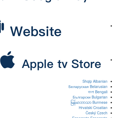
Shqip
Albanian
Беларуская
Belarusian
বাংলা
Bengali
Български
Bulgarian
မြန်မာဘာသာ
Burmese
Hrvatski
Croatian
Český
Czech