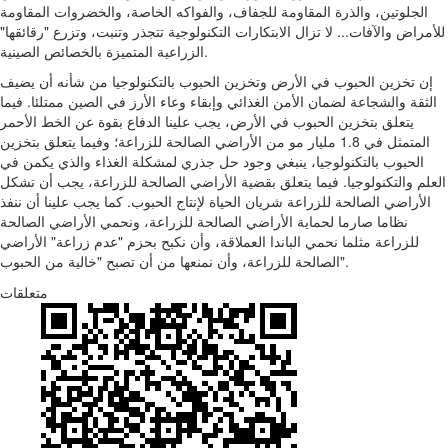
الجلوتين، والذرة المقاومة للجفاف، والفواكه الخاصة، والخضروات المقاومة
للأمراض والآفات... لا تزال الابتكارات التكنولوجية تتجذر وتنبت، وتزرع "رقائقها"
الزراعية المتميزة بالخصائص الصينية.
إن تخزين الحبوب في الأرض وتخزين الحبوب بالتكنولوجيا من شأنه أن يضيف
الثقة والشجاعة لضمان الأمن الغذائي وإبقاء وعاء الأرز في الصين ممتلئا. فيما
يتعلق بتخزين الحبوب في الأرض، يجب علينا الدفاع بقوة عن الخط الأحمر
المتمثل في 1.8 مليار مو من الأراضي الصالحة للزراعة؛ وفيما يتعلق بتخزين
الحبوب بالتكنولوجيا، ينبغي وجود حل جذري لمشكلة الغذاء والذي يكمن في
العلم والتكنولوجيا. فيما يتعلق بقضية الأراضي الصالحة للزراعة، يجب أن تشكل
الأراضي الصالحة للزراعة شريان الحياة لإنتاج الحبوب. كما يجب علينا أن ننفذ
نظاما صارما لحماية الأراضي الصالحة للزراعة، ونحمي الأراضي الصالحة
للزراعة مثلما نحمي الباندا العملاقة، وأن نكبح بحزم "عدم زراعة" الأراضي
الصالحة للزراعة، وأن نمنعها من أن تصبح "خالية من الحبوب".
متعلقات