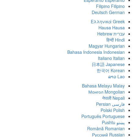
Esperanto
Esperanto
Filipino
Filipino
Deutsch
German
Ελληνικά
Greek
Hausa
Hausa
עברית
Hebrew
हिन्दी
Hindi
Magyar
Hungarian
Bahasa Indonesia
Indonesian
Italiano
Italian
日本語
Japanese
한국어
Korean
ລາວ
Lao
Bahasa Melayu
Malay
Монгол
Mongolian
नेपाली
Nepali
فارسی
Persian
Polski
Polish
Português
Portuguese
پښتو
Pushtu
Română
Romanian
Русский
Russian