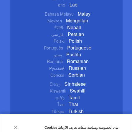
Lao
ລາວ
Malay
Bahasa Melayu
Mongolian
Монгол
Nepali
नेपाली
Persian
فارسی
Polish
Polski
Portuguese
Português
Pushtu
پښتو
Romanian
Română
Russian
Русский
Serbian
Српски
Sinhalese
සිංහල
Swahili
Kiswahili
Tamil
தமிழ்
Thai
ไทย
Turkish
Türkçe
Ukrainian
Українська
Urdu
اردو
بيان الخصوصية وسياسة ملفات تعريف الارتباط Cookies
Vietnamese
Tiếng Việt