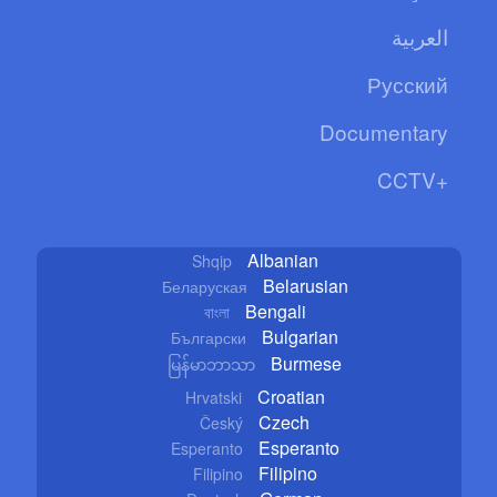
العربية
Русский
Documentary
CCTV+
Albanian
Shqip
Belarusian
Беларуская
Bengali
বাংলা
Bulgarian
Български
Burmese
မြန်မာဘာသာ
Croatian
Hrvatski
Czech
Český
Esperanto
Esperanto
Filipino
Filipino