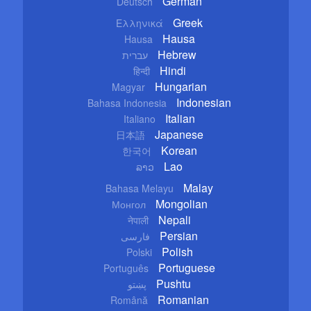
German
Deutsch
Greek
Ελληνικά
Hausa
Hausa
Hebrew
עברית
Hindi
हिन्दी
Hungarian
Magyar
Indonesian
Bahasa Indonesia
Italian
Italiano
Japanese
日本語
Korean
한국어
Lao
ລາວ
Malay
Bahasa Melayu
Mongolian
Монгол
Nepali
नेपाली
Persian
فارسی
Polish
Polski
Portuguese
Português
Pushtu
پښتو
Romanian
Română