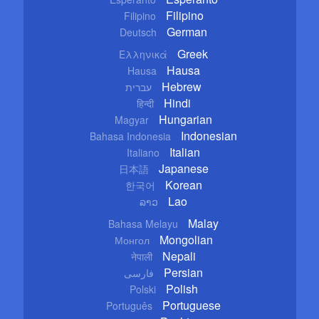
Filipino
Filipino
German
Deutsch
Greek
Ελληνικά
Hausa
Hausa
Hebrew
עברית
Hindi
हिन्दी
Hungarian
Magyar
Indonesian
Bahasa Indonesia
Italian
Italiano
Japanese
日本語
Korean
한국어
Lao
ລາວ
Malay
Bahasa Melayu
Mongolian
Монгол
Nepali
नेपाली
Persian
فارسی
Polish
Polski
Portuguese
Português