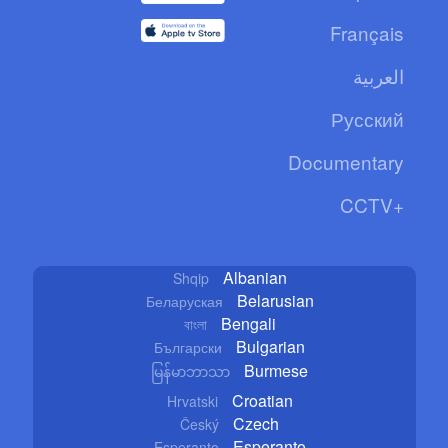
Français
العربية
Русский
Documentary
CCTV+
Albanian
Shqip
Belarusian
Беларуская
Bengali
বাংলা
Bulgarian
Български
Burmese
မြန်မာဘာသာ
Croatian
Hrvatski
Czech
Český
Esperanto
Esperanto