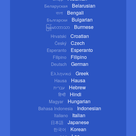
Belarusian
Беларуская
Bengali
বাংলা
Bulgarian
Български
Burmese
မြန်မာဘာသာ
Croatian
Hrvatski
Czech
Český
Esperanto
Esperanto
Filipino
Filipino
German
Deutsch
Greek
Ελληνικά
Hausa
Hausa
Hebrew
עברית
Hindi
हिन्दी
Hungarian
Magyar
Indonesian
Bahasa Indonesia
Italian
Italiano
Japanese
日本語
Korean
한국어