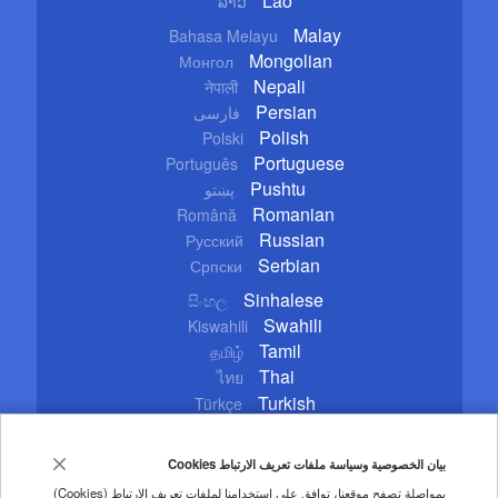
Lao
ລາວ
Malay
Bahasa Melayu
Mongolian
Монгол
Nepali
नेपाली
Persian
فارسی
Polish
Polski
Portuguese
Português
Pushtu
پښتو
Romanian
Română
Russian
Русский
Serbian
Српски
Sinhalese
සිංහල
Swahili
Kiswahili
Tamil
தமிழ்
Thai
ไทย
Turkish
Türkçe
Ukrainian
Українська
Urdu
اردو
بيان الخصوصية وسياسة ملفات تعريف الارتباط Cookies
Vietnamese
Tiếng Việt
بمواصلة تصفح موقعنا، توافق على استخدامنا لملفات تعريف الارتباط (Cookies)