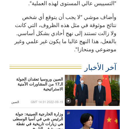
"التسييس عالي المستوى لهذه العملية".
وأضاف موشي "لا يجب أن يتوقع أي شخص
نتائج موثوقة في مثل هذه الظروف، التي كانت
ولا زالت تستند إلى نهج أحادي بشكل أساسي.
بالفعل، هذا النهج غالبا ما يكون غير علمي وغير
موضوعي ومنحازا".
آخر الأخبار
الصين وروسيا تعقدان الجولة
الـ17 من المشاورات الأمنية
الاستراتيجية
GMT 14:31 2022-09-19
الصين
وزارة الخارجية الصينية: جولة
الرئيس شي في آسيا الوسطى
هي زيارات تاريخية في نقطة
محورية في التاريخ